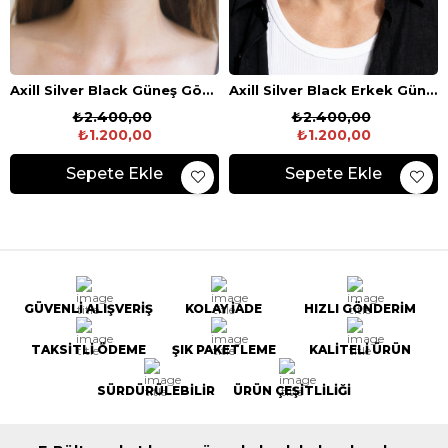
Axill Silver Black Güneş Gözlüğü
Axill Silver Black Erkek Güneş Gözlüğü
₺2.400,00
₺2.400,00
₺1.200,00
₺1.200,00
Sepete Ekle
Sepete Ekle
GÜVENLİ ALIŞVERİŞ
KOLAY İADE
HIZLI GÖNDERİM
TAKSİTLİ ÖDEME
ŞIK PAKETLEME
KALİTELİ ÜRÜN
SÜRDÜRÜLEBİLİR
ÜRÜN ÇEŞİTLİLİĞİ