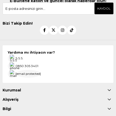
E-Bültene katılın ve güncel olarak haberdar olun:
KAYDOL
Bizi Takip Edin!
Yardıma mı ihtiyacın var?
S.S.S.
0850 305 3401
[email protected]
Kurumsal
Alışveriş
Bilgi