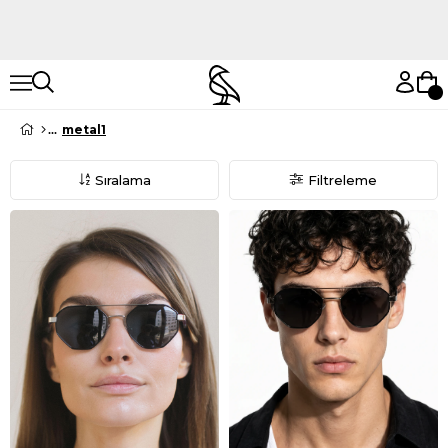
Hemen Keşfet
Hemen Keşfet
metal1
Sıralama
Filtreleme