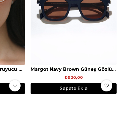
Lea Caramel Mavi Işık Koruyucu Gözlük
Margot Navy Brown Güneş Gözlüğü
₺920,00
Sepete Ekle