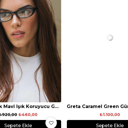
Luna Black Mavi Işık Koruyucu Gözlük
₺920,00
₺460,00
₺1.100,00
Sepete Ekle
Sepete Ekle