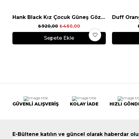
Hank Black Kız Çocuk Güneş Gözlüğü
₺920,00
₺460,00
Sepete Ekle
GÜVENLİ ALIŞVERİŞ
KOLAY İADE
HIZLI GÖND
E-Bültene katılın ve güncel olarak haberdar olu