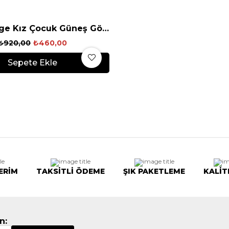
Duff Orange Kız Çocuk Güneş Gözlüğü
₺920,00
₺460,00
Sepete Ekle
ERİM
TAKSİTLİ ÖDEME
ŞIK PAKETLEME
KALİT
n: