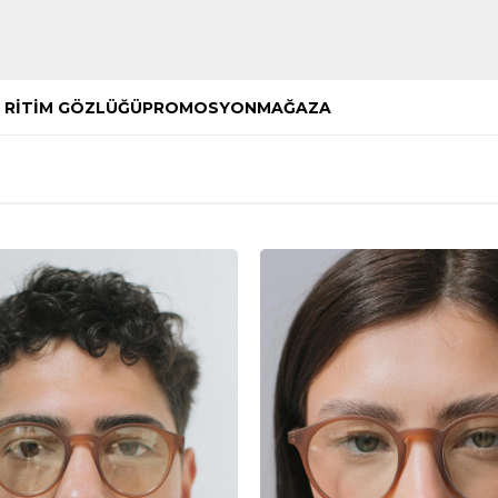
Hemen Keşfet
Hemen Keşfet
 RİTİM GÖZLÜĞÜ
PROMOSYON
MAĞAZA