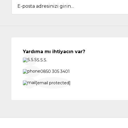
Yardıma mı ihtiyacın var?
S.S.S.
0850 305 3401
[email protected]