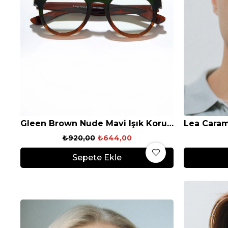
Gleen Brown Nude Mavi Işık Koruyucu Gözlük
₺920,00
₺644,00
Sepete Ekle