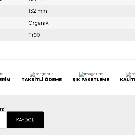
132 mm
Organik
Tr90
ERİM
TAKSİTLİ ÖDEME
ŞIK PAKETLEME
KALİT
n:
KAYDOL