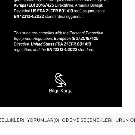
ELLIKLERI
YORUMLAR
(0)
ÖDEME SEÇENEKLERI
ÜRÜN Ö