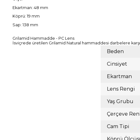
Ekartman: 48 mm
Köprü: 19 mm
Sap: 138 mm
Grilamid Hammadde - PC Lens
İsviçrede üretilen Grilamid Natural hammaddesi darbelere karşı d
Beden
Cinsiyet
Ekartman
Lens Rengi
Yaş Grubu
Çerçeve Ren
Cam Tipi
Köprü Ölçüs