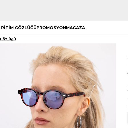
Hemen Keşfet
Hemen Keşfet
 RİTİM GÖZLÜĞÜ
PROMOSYON
MAĞAZA
 Gözlüğü