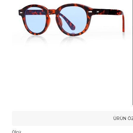
ÜRÜN ÖZ
Ölçü: