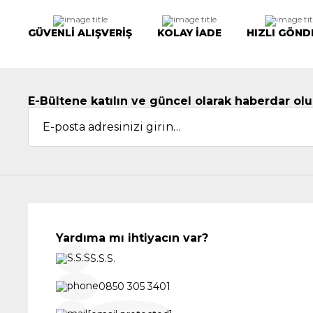
GÜVENLİ ALIŞVERİŞ
KOLAY İADE
HIZLI GÖND
E-Bültene katılın ve güncel olarak haberdar olu
Yardıma mı ihtiyacın var?
S.S.S.
0850 305 3401