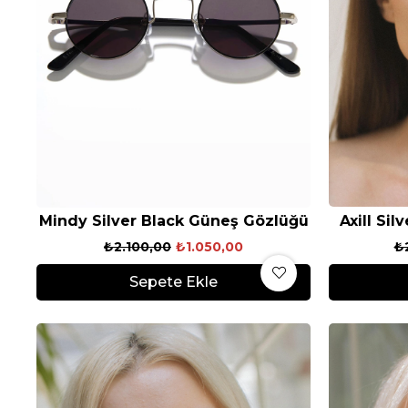
Mindy Silver Black Güneş Gözlüğü
Axill Si
₺2.100,00
₺1.050,00
₺
Sepete Ekle