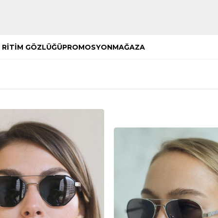
Hemen Keşfet
Hemen Keşfet
 RİTİM GÖZLÜĞÜ
PROMOSYON
MAĞAZA