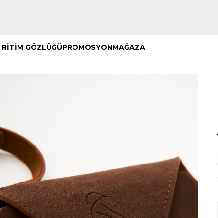
Hemen Keşfet
Hemen Keşfet
 RİTİM GÖZLÜĞÜ
PROMOSYON
MAĞAZA