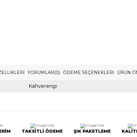
ELLIKLERI
YORUMLAR
(0)
ÖDEME SEÇENEKLERI
ÜRÜN Ö
Kahverengi
ERİM
TAKSİTLİ ÖDEME
ŞIK PAKETLEME
KALİT